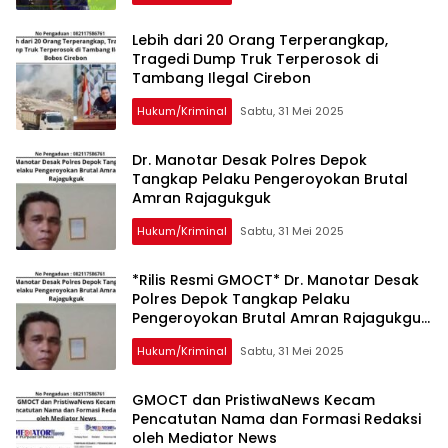
Lebih dari 20 Orang Terperangkap,
Tragedi Dump Truk Terperosok di
Tambang Ilegal Cirebon
Hukum/Kriminal
Sabtu, 31 Mei 2025
Dr. Manotar Desak Polres Depok
Tangkap Pelaku Pengeroyokan Brutal
Amran Rajagukguk
Hukum/Kriminal
Sabtu, 31 Mei 2025
*Rilis Resmi GMOCT* Dr. Manotar Desak
Polres Depok Tangkap Pelaku
Pengeroyokan Brutal Amran Rajagukguk
Depok (GMOCT) – Kasus pengeroyokan
Hukum/Kriminal
Sabtu, 31 Mei 2025
brutal terhadap Amran Rajagukguk
yang terjadi beberapa waktu lalu
kembali menjadi sorotan. Dr. Manotar
GMOCT dan PristiwaNews Kecam
Tampubolon, penasihat hukum korban,
Pencatutan Nama dan Formasi Redaksi
mendesak Polres Depok untuk segera
oleh Mediator News