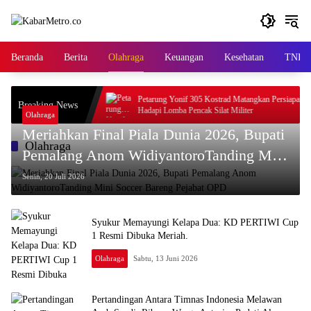
Langsung
ke
konten
Beranda
Berita
Olahraga
Keuangan
Kesehatan
TNI/Po
 Kostrad Terima
Petarung Yonif 305 Kostrad Matangkan Persiapan
Breaking News
opsrem 121/Alambhana
Hadapi Lomba Pencak Silat Militer
Olahraga
Meriahkan Final Piala Dunia 2026, Bupati
Olahraga
Pemalang Anom WidiyantoroTanding Mini
Soccer Bareng Pejabat OPD
Senin, 20 Juli 2026
Syukur Memayungi Kelapa Dua: KD PERTIWI Cup
1 Resmi Dibuka Meriah.
Olahraga
Sabtu, 13 Juni 2026
Pertandingan Antara Timnas Indonesia Melawan