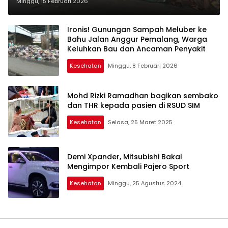
Keluhkan Bau Busuk dan
Minggu, 15 Februari 2026
Ancaman Penyakit
Ironis! Gunungan Sampah Meluber ke
Bahu Jalan Anggur Pemalang, Warga
Keluhkan Bau dan Ancaman Penyakit
Kesehatan
Minggu, 8 Februari 2026
Mohd Rizki Ramadhan bagikan sembako
dan THR kepada pasien di RSUD SIM
Kesehatan
Selasa, 25 Maret 2025
Demi Xpander, Mitsubishi Bakal
Mengimpor Kembali Pajero Sport
Kesehatan
Minggu, 25 Agustus 2024