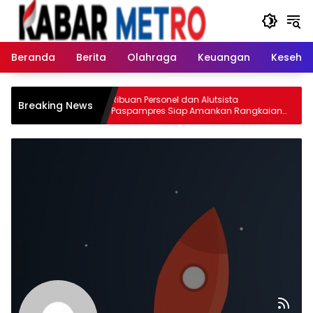
Langsung
ke
konten
Beranda
Berita
Olahraga
Keuangan
Keseha
Indonesia
Ribuan Personel dan Alutsista
Breaking News
cloop,
Paspampres Siap Amankan Rangkaian
empita
HUT Ke-81 RI