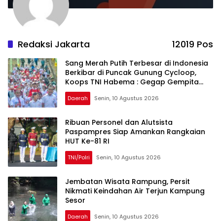
Redaksi Jakarta
12019 Pos
Sang Merah Putih Terbesar di Indonesia
Berkibar di Puncak Gunung Cycloop,
Koops TNI Habema : Gegap Gempita
Damai Persatuan dari Tanah
Daerah
Senin, 10 Agustus 2026
Cenderawasih
Ribuan Personel dan Alutsista
Paspampres Siap Amankan Rangkaian
HUT Ke-81 RI
TNI/Polri
Senin, 10 Agustus 2026
Jembatan Wisata Rampung, Persit
Nikmati Keindahan Air Terjun Kampung
Sesor
Daerah
Senin, 10 Agustus 2026