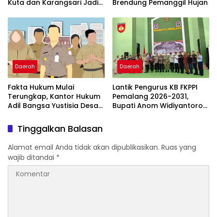
Kuta dan Karangsari Jadi
Brendung Pemanggil Hujan
Pahlawan Haus Warga
Pemalang
Daerah
Daerah
Fakta Hukum Mulai
Lantik Pengurus KB FKPPI
Terungkap, Kantor Hukum
Pemalang 2026-2031,
Adil Bangsa Yustisia Desak
Bupati Anom Widiyantoro
Polda Lampung Panggil
Ajak Perkuat Persatuan
dan Dalami Mantan
dan Tangkal Hoaks
Tinggalkan Balasan
Walikota Metro
Alamat email Anda tidak akan dipublikasikan.
Ruas yang
wajib ditandai
*