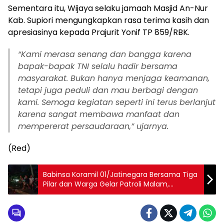
Sementara itu, Wijaya selaku jamaah Masjid An-Nur
Kab. Supiori mengungkapkan rasa terima kasih dan
apresiasinya kepada Prajurit Yonif TP 859/RBK.
“Kami merasa senang dan bangga karena
bapak-bapak TNI selalu hadir bersama
masyarakat. Bukan hanya menjaga keamanan,
tetapi juga peduli dan mau berbagi dengan
kami. Semoga kegiatan seperti ini terus berlanjut
karena sangat membawa manfaat dan
mempererat persaudaraan,” ujarnya.
(Red)
Babinsa Koramil 01/Jatinegara Bersama Tiga
Pilar dan Warga Gelar Patroli Malam,
Wujudkan Wilayah Aman dan Kondusif