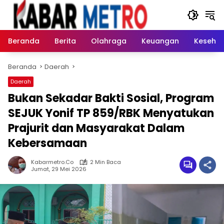
Langsung
ke
konten
Beranda
Berita
Olahraga
Keuangan
Keseha
Beranda
Daerah
Daerah
Bukan Sekadar Bakti Sosial, Program
SEJUK Yonif TP 859/RBK Menyatukan
Prajurit dan Masyarakat Dalam
Kebersamaan
Kabarmetro.co
2 Min Baca
Jumat, 29 Mei 2026