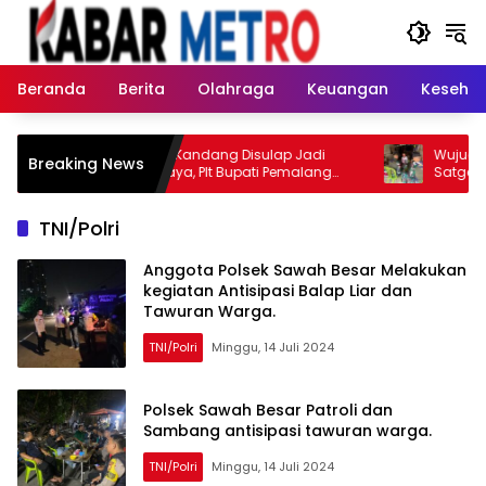
Langsung
ke
konten
Beranda
Berita
Olahraga
Keuangan
Keseha
Meriah! Desa Kandang Disulap Jadi
Wujud Kep
Breaking News
Lautan Cahaya, Plt Bupati Pemalang
Satgas Pa
Buka Festival Gebyar Lampu Merah Putih
Berikan Pe
TNI/Polri
Anggota Polsek Sawah Besar Melakukan
kegiatan Antisipasi Balap Liar dan
Tawuran Warga.
TNI/Polri
Minggu, 14 Juli 2024
Polsek Sawah Besar Patroli dan
Sambang antisipasi tawuran warga.
TNI/Polri
Minggu, 14 Juli 2024