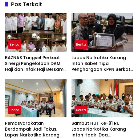
Pos Terkait
Berita
Berita
BAZNAS Tangsel Perkuat
Lapas Narkotika Karang
Sinergi Pengelolaan DAM
Intan Sabet Tiga
Haji dan Infak Haji Bersama
Penghargaan KPPN Berkat
Pemangku Kepentingan
Pengelolaan Anggaran
yang Transparan dan
Akuntabel
Berita
Berita
Pemasyarakatan
Sambut HUT Ke-81 RI,
Berdampak Jadi Fokus,
Lapas Narkotika Karang
Lapas Narkotika Karang
Intan Hadiri Doa