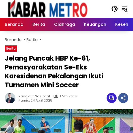
Langsung
ke
konten
Beranda
Berita
Olahraga
Keuangan
Keseha
Beranda
Berita
Berita
Jelang Puncak HBP Ke-61,
Pemasyarakatan Se-Eks
Karesidenan Pekalongan Ikuti
Turnamen Mini Soccer
Radaktur Nasional
1 Min Baca
Kamis, 24 April 2025