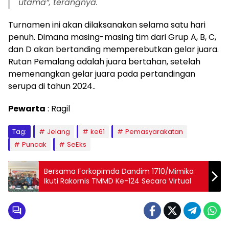
utama”, terangnya.
Turnamen ini akan dilaksanakan selama satu hari
penuh. Dimana masing-masing tim dari Grup A, B, C,
dan D akan bertanding memperebutkan gelar juara.
Rutan Pemalang adalah juara bertahan, setelah
memenangkan gelar juara pada pertandingan
serupa di tahun 2024..
Pewarta
: Ragil
Tag:
Jelang
ke61
Pemasyarakatan
Puncak
SeEks
Bersama Forkopimda Dandim 1710/Mimika
Ikuti Rakornis TMMD Ke-124 Secara Virtual