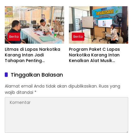
Intan Ikuti Arahan Kakanwil
Kebangsaan Lintas Agama
Ditjenpas Kalsel
Kementerian Imigrasi dan
Pemasyarakatan
Berita
Berita
Litmas di Lapas Narkotika
Program Paket C Lapas
Karang Intan Jadi
Narkotika Karang Intan
Tahapan Penting
Kenalkan Alat Musik
Pengusulan Program
Aerophone kepada Warga
Integrasi Warga Binaan
Binaan
Tinggalkan Balasan
Alamat email Anda tidak akan dipublikasikan.
Ruas yang
wajib ditandai
*