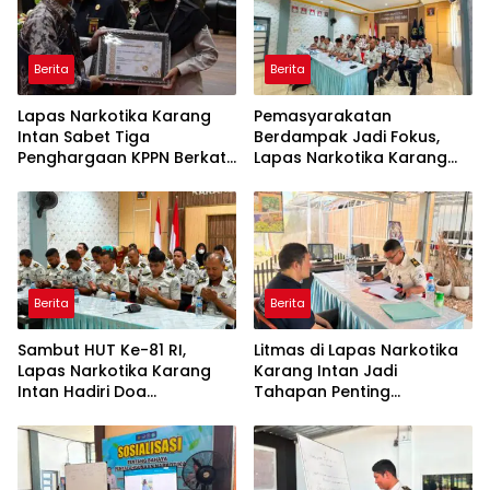
Berita
Berita
Lapas Narkotika Karang
Pemasyarakatan
Intan Sabet Tiga
Berdampak Jadi Fokus,
Penghargaan KPPN Berkat
Lapas Narkotika Karang
Pengelolaan Anggaran
Intan Ikuti Arahan Kakanwil
yang Transparan dan
Ditjenpas Kalsel
Akuntabel
Berita
Berita
Sambut HUT Ke-81 RI,
Litmas di Lapas Narkotika
Lapas Narkotika Karang
Karang Intan Jadi
Intan Hadiri Doa
Tahapan Penting
Kebangsaan Lintas Agama
Pengusulan Program
Kementerian Imigrasi dan
Integrasi Warga Binaan
Pemasyarakatan