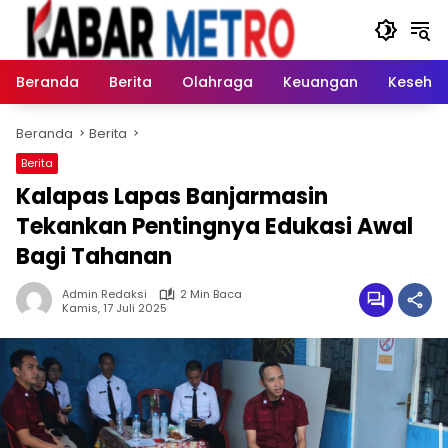
Langsung
ke
konten
Beranda
Berita
Olahraga
Keuangan
Keseha
Beranda
Berita
Berita
Kalapas Lapas Banjarmasin
Tekankan Pentingnya Edukasi Awal
Bagi Tahanan
Admin Redaksi
2 Min Baca
Kamis, 17 Juli 2025