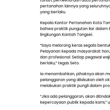
tanah, pemeliharaan data pertanaha
pertanahan lainnya yang seluruhny
yang berlaku.
Kepala Kantor Pertanahan Kota Tan
bahwa praktik pungutan liar dalam b
lingkungan Kantah Tangsel.
“Saya melarang keras segala bentu
Pelayanan kepada masyarakat harus 
dan profesional. Setiap pegawai wa
berlaku,” tegas Seto.
Ia menambahkan, pihaknya akan me
pelanggaran yang dilakukan oleh o
melakukan praktik pungli dalam pr
“Jika ada pelanggaran, akan ditinda
kepercayaan publik kepada kami,” u