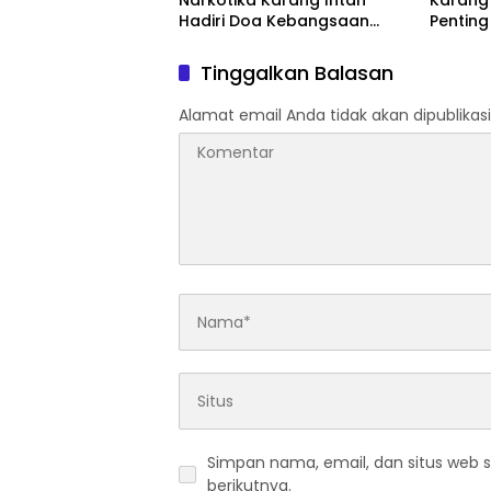
Narkotika Karang Intan
Karang
Hadiri Doa Kebangsaan
Pentin
Lintas Agama Kementerian
Integra
Imigrasi dan
Tinggalkan Balasan
Pemasyarakatan
Alamat email Anda tidak akan dipublikasi
Simpan nama, email, dan situs web 
berikutnya.