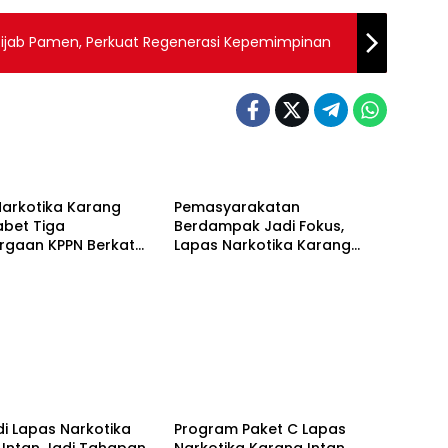
rtijab Pamen, Perkuat Regenerasi Kepemimpinan ‎
Berita
Narkotika Karang
Pemasyarakatan
abet Tiga
Berdampak Jadi Fokus,
rgaan KPPN Berkat
Lapas Narkotika Karang
olaan Anggaran yang
Intan Ikuti Arahan Kakanwil
aran dan Akuntabel
Ditjenpas Kalsel
Berita
di Lapas Narkotika
Program Paket C Lapas