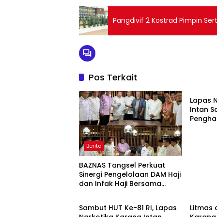
Pangdivif 2 Kostrad Pimpin Se
Pos Terkait
Berita
Lapas 
Intan S
Pengha
Pengel
Transp
Berita
BAZNAS Tangsel Perkuat
Sinergi Pengelolaan DAM Haji
dan Infak Haji Bersama
Berita
Berita
Pemangku Kepentingan
Sambut HUT Ke-81 RI, Lapas
Litmas 