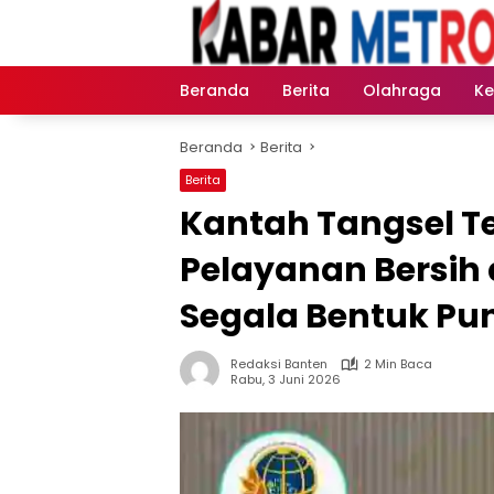
Langsung
ke
konten
Beranda
Berita
Olahraga
K
Beranda
Berita
Berita
Kantah Tangsel 
Pelayanan Bersih 
Segala Bentuk Pun
Redaksi Banten
2 Min Baca
Rabu, 3 Juni 2026