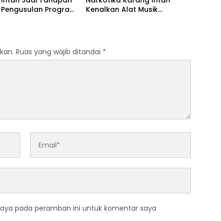
 Intan Jadi Tahapan
Narkotika Karang Intan
g Pengusulan Program
Kenalkan Alat Musik
si Warga Binaan
Aerophone kepada Warga
Binaan
kan.
Ruas yang wajib ditandai
*
saya pada peramban ini untuk komentar saya