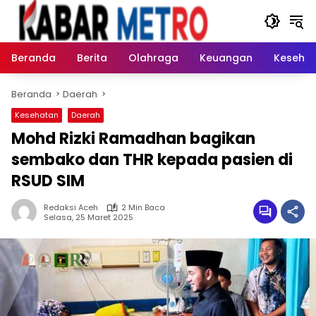
Langsung
ke
konten
Beranda
Berita
Olahraga
Keuangan
Keseha
Beranda
Daerah
Kesehatan
Daerah
Mohd Rizki Ramadhan bagikan
sembako dan THR kepada pasien di
RSUD SIM
Redaksi Aceh
2 Min Baca
Selasa, 25 Maret 2025