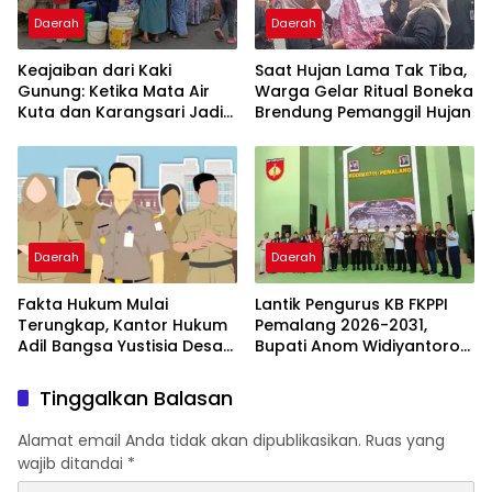
Daerah
Daerah
Keajaiban dari Kaki
Saat Hujan Lama Tak Tiba,
Gunung: Ketika Mata Air
Warga Gelar Ritual Boneka
Kuta dan Karangsari Jadi
Brendung Pemanggil Hujan
Pahlawan Haus Warga
Pemalang
Daerah
Daerah
Fakta Hukum Mulai
Lantik Pengurus KB FKPPI
Terungkap, Kantor Hukum
Pemalang 2026-2031,
Adil Bangsa Yustisia Desak
Bupati Anom Widiyantoro
Polda Lampung Panggil
Ajak Perkuat Persatuan
dan Dalami Mantan
dan Tangkal Hoaks
Tinggalkan Balasan
Walikota Metro
Alamat email Anda tidak akan dipublikasikan.
Ruas yang
wajib ditandai
*