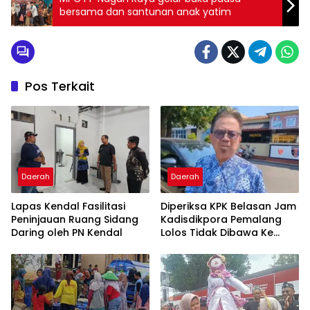
bersama dan santunan anak yatim
Pos Terkait
Daerah
Daerah
Lapas Kendal Fasilitasi
Diperiksa KPK Belasan Jam
Peninjauan Ruang Sidang
Kadisdikpora Pemalang
Daring oleh PN Kendal
Lolos Tidak Dibawa Ke
Jakarta