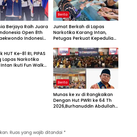
Berita
ia Berjaya Raih Juara
Jumat Berkah di Lapas
ndonesia Open 8th
Narkotika Karang Intan,
Taekwondo Indonesia
Petugas Perkuat Kepedulian
hampionships 2026
dan Kebersamaan dengan
Warga Binaan
 HUT Ke-81 RI, PIPAS
 Lapas Narkotika
Intan Ikuti Fun Walk
armasin
Berita
Munas ke xv di Rangkaikan
Dengan Hut PWRI ke 64 Th
2026,Burhanuddin Abdullah
Terpilih sebagai Ketua PB-
PWRI Periode 2026–2031
kan.
Ruas yang wajib ditandai
*