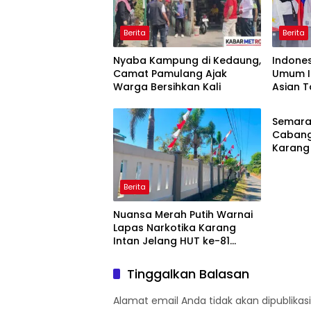
Berita
Berita
Nyaba Kampung di Kedaung,
Indones
Camat Pamulang Ajak
Umum I
Warga Bersihkan Kali
Asian 
Berita
Open C
Semarak
Cabang
Karang 
di Banj
Berita
Nuansa Merah Putih Warnai
Lapas Narkotika Karang
Intan Jelang HUT ke-81
Kemerdekaan RI
Tinggalkan Balasan
Alamat email Anda tidak akan dipublikasi