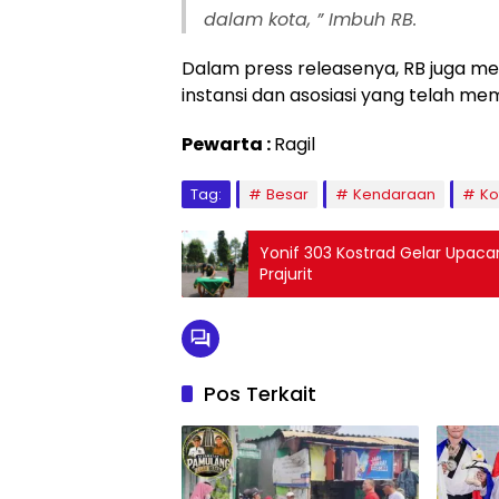
dalam kota, ” Imbuh RB.
Dalam press releasenya, RB juga m
instansi dan asosiasi yang telah mem
Pewarta :
Ragil
Tag:
Besar
Kendaraan
Ko
Yonif 303 Kostrad Gelar Upac
Prajurit
Pos Terkait