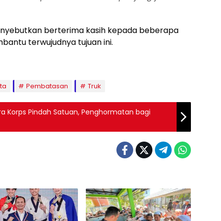
enyebutkan berterima kasih kepada beberapa
bantu terwujudnya tujuan ini.
ta
Pembatasan
Truk
ara Korps Pindah Satuan, Penghormatan bagi