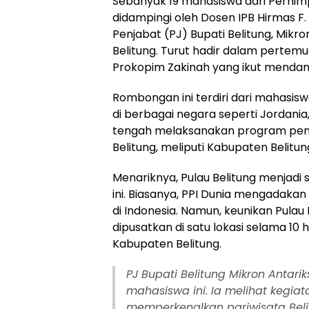
Sebanyak 19 mahasiswa dari Perhimp
didampingi oleh Dosen IPB Hirmas F
Penjabat (PJ) Bupati Belitung, Mikro
Belitung. Turut hadir dalam pertem
Prokopim Zakinah yang ikut mendam
Rombongan ini terdiri dari mahasi
di berbagai negara seperti Jordania,
tengah melaksanakan program peng
Belitung, meliputi Kabupaten Belitu
Menariknya, Pulau Belitung menjadi 
ini. Biasanya, PPI Dunia mengadaka
di Indonesia. Namun, keunikan Pulau
dipusatkan di satu lokasi selama 10 h
Kabupaten Belitung.
PJ Bupati Belitung Mikron Anta
mahasiswa ini. Ia melihat kegia
memperkenalkan pariwisata Belitu