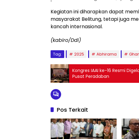
Kegiatan ini diharapkan dapat memb
masyarakat Belitung, tetapi juga m
kancah internasional.
(kabiro/Ddi)
Tag:
2025
Abhirama
Gha
Kongres IAAI ke-16 Resmi Digel
Pusat Peradaban
Pos Terkait