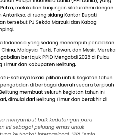
unan Pelajar Indonesia Dunia (PPI Dunia), yang
. Putra, melakukan kunjungan silaturahmi dengan
n Antariksa, di ruang sidang Kantor Bupati
uan tersebut PJ Sekda Marzuki dan Kabag
pingi.
swa Indonesia yang sedang menempuh pendidikan
 China, Malaysia, Turki, Taiwan, dan Mesir. Mereka
abdian bertajuk PPID Mengabdi 2025 di Pulau
ng Timur dan Kabupaten Belitung.
satu-satunya lokasi pilihan untuk kegiatan tahun
n pengabdian di berbagai daerah secara terpisah
 Belitung membuat seluruh kegiatan tahun ini
ari, dimulai dari Belitung Timur dan berakhir di
riksa menyambut baik kedatangan para
tan ini sebagai peluang emas untuk
ng ke tingkat internasional. “PPI Dunia