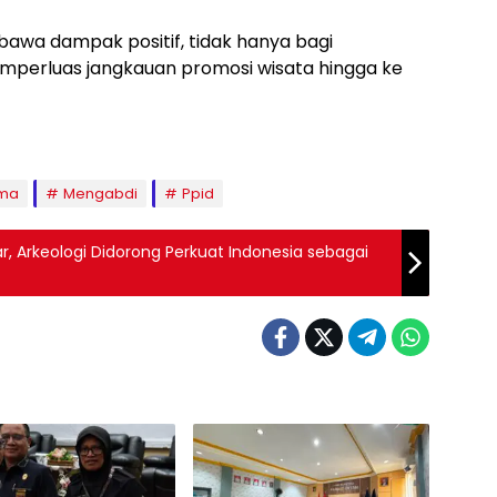
awa dampak positif, tidak hanya bagi
emperluas jangkauan promosi wisata hingga ke
ma
Mengabdi
Ppid
ar, Arkeologi Didorong Perkuat Indonesia sebagai