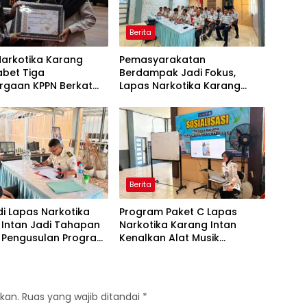
Berita
Narkotika Karang
Pemasyarakatan
abet Tiga
Berdampak Jadi Fokus,
rgaan KPPN Berkat
Lapas Narkotika Karang
olaan Anggaran yang
Intan Ikuti Arahan Kakanwil
aran dan Akuntabel
Ditjenpas Kalsel
Berita
di Lapas Narkotika
Program Paket C Lapas
 Intan Jadi Tahapan
Narkotika Karang Intan
g Pengusulan Program
Kenalkan Alat Musik
si Warga Binaan
Aerophone kepada Warga
Binaan
kan.
Ruas yang wajib ditandai
*