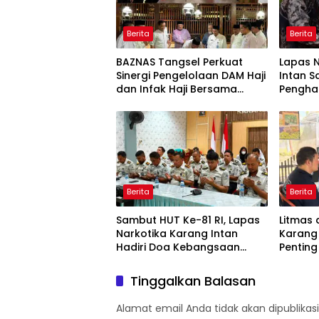
Berita
Berita
BAZNAS Tangsel Perkuat
Lapas 
Sinergi Pengelolaan DAM Haji
Intan S
dan Infak Haji Bersama
Pengha
Pemangku Kepentingan
Pengel
Transp
Berita
Berita
Sambut HUT Ke-81 RI, Lapas
Litmas 
Narkotika Karang Intan
Karang
Hadiri Doa Kebangsaan
Pentin
Lintas Agama Kementerian
Integra
Imigrasi dan
Tinggalkan Balasan
Pemasyarakatan
Alamat email Anda tidak akan dipublikasi