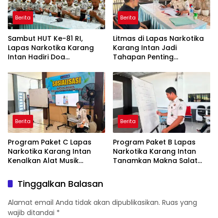
Berita
Berita
Sambut HUT Ke-81 RI,
Litmas di Lapas Narkotika
Lapas Narkotika Karang
Karang Intan Jadi
Intan Hadiri Doa
Tahapan Penting
Kebangsaan Lintas Agama
Pengusulan Program
Kementerian Imigrasi dan
Integrasi Warga Binaan
Pemasyarakatan
Berita
Berita
Program Paket C Lapas
Program Paket B Lapas
Narkotika Karang Intan
Narkotika Karang Intan
Kenalkan Alat Musik
Tanamkan Makna Salat
Aerophone kepada Warga
untuk Perkuat Karakter
Binaan
Warga Binaan
Tinggalkan Balasan
Alamat email Anda tidak akan dipublikasikan.
Ruas yang
wajib ditandai
*