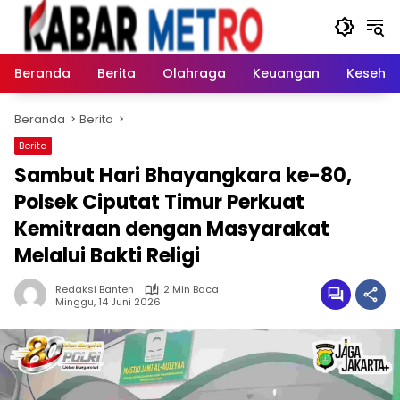
Langsung
ke
konten
Beranda
Berita
Olahraga
Keuangan
Keseha
Beranda
Berita
Berita
Sambut Hari Bhayangkara ke-80,
Polsek Ciputat Timur Perkuat
Kemitraan dengan Masyarakat
Melalui Bakti Religi
Redaksi Banten
2 Min Baca
Minggu, 14 Juni 2026