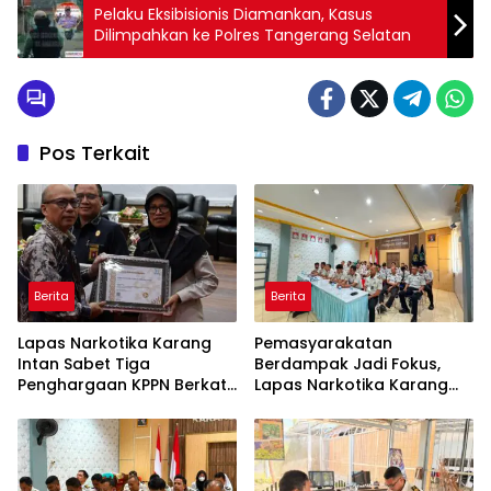
Pelaku Eksibisionis Diamankan, Kasus
Dilimpahkan ke Polres Tangerang Selatan
Pos Terkait
Berita
Berita
Lapas Narkotika Karang
Pemasyarakatan
Intan Sabet Tiga
Berdampak Jadi Fokus,
Penghargaan KPPN Berkat
Lapas Narkotika Karang
Pengelolaan Anggaran
Intan Ikuti Arahan Kakanwil
yang Transparan dan
Ditjenpas Kalsel
Akuntabel