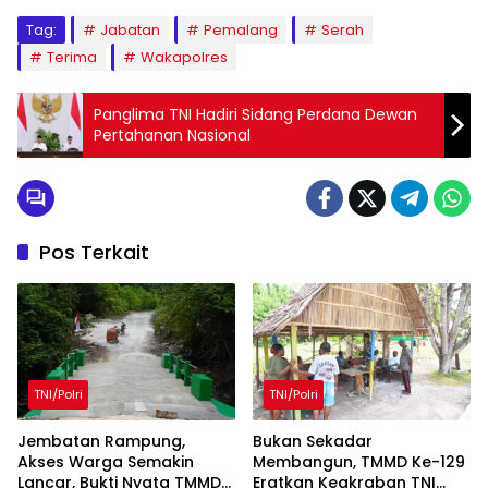
Tag:
Jabatan
Pemalang
Serah
Terima
Wakapolres
Panglima TNI Hadiri Sidang Perdana Dewan
Pertahanan Nasional
Pos Terkait
TNI/Polri
TNI/Polri
Jembatan Rampung,
Bukan Sekadar
Akses Warga Semakin
Membangun, TMMD Ke-129
Lancar, Bukti Nyata TMMD
Eratkan Keakraban TNI