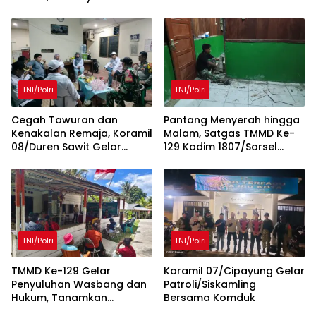
Ke-129 Hadirkan Manfaat
dan Warga Kampung
untuk Kampung Sesor
Sesor
TNI/Polri
TNI/Polri
Cegah Tawuran dan
Pantang Menyerah hingga
Kenakalan Remaja, Koramil
Malam, Satgas TMMD Ke-
08/Duren Sawit Gelar
129 Kodim 1807/Sorsel
Siskamling Bersama
Lembur Finishing Rumah
Komduk
Type 36 untuk Warga
Kampung Sesor
TNI/Polri
TNI/Polri
TMMD Ke-129 Gelar
Koramil 07/Cipayung Gelar
Penyuluhan Wasbang dan
Patroli/Siskamling
Hukum, Tanamkan
Bersama Komduk
Kesadaran Berbangsa