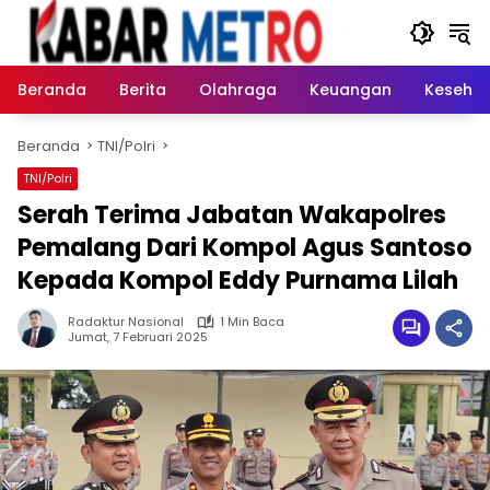
Langsung
ke
konten
Beranda
Berita
Olahraga
Keuangan
Keseha
Beranda
TNI/Polri
TNI/Polri
Serah Terima Jabatan Wakapolres
Pemalang Dari Kompol Agus Santoso
Kepada Kompol Eddy Purnama Lilah
Radaktur Nasional
1 Min Baca
Jumat, 7 Februari 2025