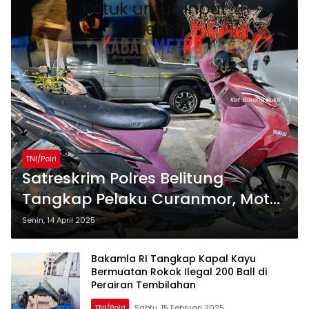
TNI/Polri
Satreskrim Polres Belitung
Tangkap Pelaku Curanmor, Motor
Dijual ke Lapak Besi
Senin, 14 April 2025
Bakamla RI Tangkap Kapal Kayu
Bermuatan Rokok Ilegal 200 Ball di
Perairan Tembilahan
TNI/Polri
Sabtu, 15 Februari 2025