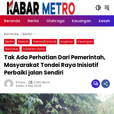
Langsung
ke
konten
Beranda
Berita
Olahraga
Keuangan
Keseha
Beranda
Berita
Berita
Daerah
Hukum/Kriminal
Inspirasi
Keuangan
Nasional
Sulawesi Utara
Tak Ada Perhatian Dari Pemerintah,
Masyarakat Tondei Raya Inisiatif
Perbaiki jalan Sendiri
Koresy
2 Min Baca
Sabtu, 9 Mei 2026