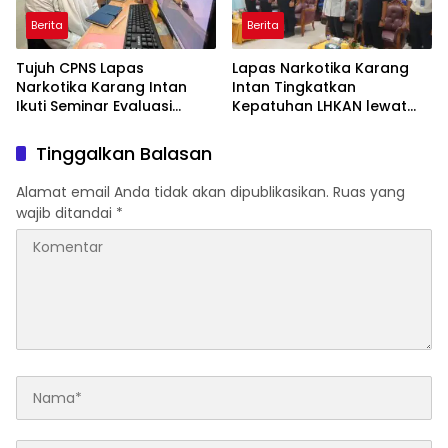
Berita
Berita
Tujuh CPNS Lapas
Lapas Narkotika Karang
Narkotika Karang Intan
Intan Tingkatkan
Ikuti Seminar Evaluasi
Kepatuhan LHKAN lewat
Aktualisasi Latsar
Monitoring dan Evaluasi
Golongan II Tahun 2026
Inspektorat Jenderal
Tinggalkan Balasan
Alamat email Anda tidak akan dipublikasikan.
Ruas yang
wajib ditandai
*