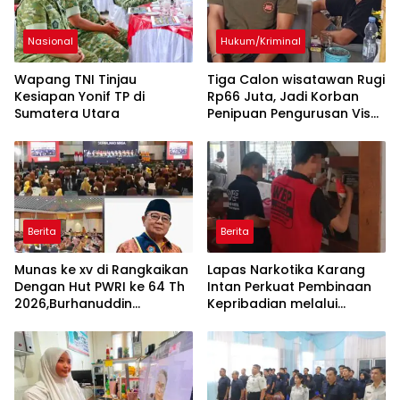
Nasional
Hukum/Kriminal
Wapang TNI Tinjau
Tiga Calon wisatawan Rugi
Kesiapan Yonif TP di
Rp66 Juta, Jadi Korban
Sumatera Utara
Penipuan Pengurusan Visa
Taiwan
Berita
Berita
Munas ke xv di Rangkaikan
Lapas Narkotika Karang
Dengan Hut PWRI ke 64 Th
Intan Perkuat Pembinaan
2026,Burhanuddin
Kepribadian melalui
Abdullah Terpilih sebagai
Optimalisasi Layanan
Ketua PB-PWRI Periode
Perpustakaan
2026–2031