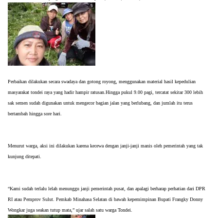
Perbaikan dilakukan secara swadaya dan gotong royong, menggunakan material hasil kepedulian 
masyarakat tondei raya yang hadir hampir ratusan.Hingga pukul 9.00 pagi, tercatat sekitar 300 lebih 
sak semen sudah digunakan untuk mengecor bagian jalan yang berlubang, dan jumlah itu terus 
bertambah hingga sore hari.
Menurut warga, aksi ini dilakukan karena kecewa dengan janji-janji manis oleh pemerintah yang tak 
kunjung ditepati.
“Kami sudah terlalu lelah menunggu janji pemerintah pusat, dan apalagi berharap perhatian dari DPR 
RI atau Pemprov Sulut. Pemkab Minahasa Selatan di bawah kepemimpinan Bupati Frangky Donny 
Wongkar juga seakan tutup mata,” ujar salah satu warga Tondei.