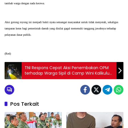
tambah warga dengan nada kecewa.
Aksi gotong royong ini menjadi bukti nyata semangat masyarakat untuk tidak menyerah, sekaligus 
tamparan keras bagi pemerintah daerah yang dinilai gagal memenuhi tanggung jawabnya terhadap 
pelayanan dasar publik.
(Red)
TNI Respons Cepat Aksi Penembakan OPM
terhadap Warga Sipil di Camp Wini Kalikuluk
MP 69, Tembagapura
Pos Terkait