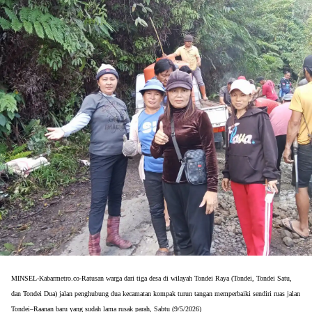
MINSEL-Kabarmetro.co-Ratusan warga dari tiga desa di wilayah Tondei Raya (Tondei, Tondei Satu, 
dan Tondei Dua) jalan penghubung dua kecamatan kompak turun tangan memperbaiki sendiri ruas jalan 
Tondei–Raanan baru yang sudah lama rusak parah, Sabtu (9/5/2026)