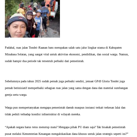
Padahal, ruas jalan Tondei–Raanan baru merupakan salah satu jalur lingkar utama di Kabupaten 
Minahasa Selatan, yang sangat vital untuk aktivitas ekonomi, pendidikan, dan sosial warga. Namun, 
sudah hampir dua periode tak tersentuh perbaiki dari pemerintah.
Sebelumnya pada tahun 2025 sudah pernah juga perbaiki sendiri, jemaat GPdI Gloria Tondei juga 
pernah berinisiatif memperbaiki sebagian ruas jalan yang sama dengan dana dan material sumbangan 
gereja serta warga.
Warga pun mempertanyakan mengapa pemerintah daerah maupun instansi terkait terkesan lalai dan 
tidak peduli terhadap kondisi infrastruktur di wilayah mereka.
“Apakah negara harus terus menutup mata? Mengapa pihak PU diam saja? Tak bisakah pemerintah 
pusat melalui Kementerian Keuangan mengalokasikan dana khusus untuk jalan strategis seperti ini?” 