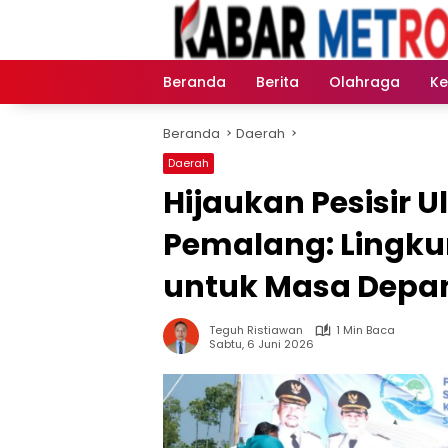
Langsung
ke
konten
Beranda
Berita
Olahraga
K
Beranda
Daerah
Daerah
Hijaukan Pesisir U
Pemalang: Lingk
untuk Masa Depa
Teguh Ristiawan
1 Min Baca
Sabtu, 6 Juni 2026