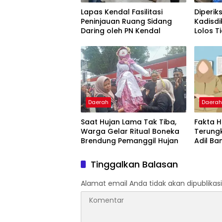
Lapas Kendal Fasilitasi
Diperik
Peninjauan Ruang Sidang
Kadisd
Daring oleh PN Kendal
Lolos T
Jakart
Daerah
Daera
Saat Hujan Lama Tak Tiba,
Fakta 
Warga Gelar Ritual Boneka
Terung
Brendung Pemanggil Hujan
Adil Ba
Polda 
Dalami
Tinggalkan Balasan
Metro
Alamat email Anda tidak akan dipublikasi