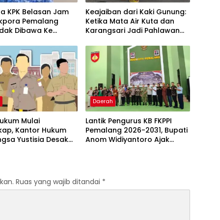
sa KPK Belasan Jam
Keajaiban dari Kaki Gunung:
ikpora Pemalang
Ketika Mata Air Kuta dan
idak Dibawa Ke
Karangsari Jadi Pahlawan
a
Haus Warga Pemalang
h
Daerah
Hukum Mulai
Lantik Pengurus KB FKPPI
kap, Kantor Hukum
Pemalang 2026-2031, Bupati
ngsa Yustisia Desak
Anom Widiyantoro Ajak
Lampung Panggil dan
Perkuat Persatuan dan
 Mantan Walikota
Tangkal Hoaks
kan.
Ruas yang wajib ditandai
*