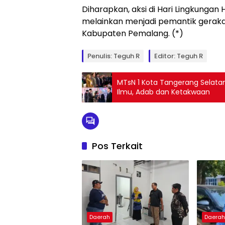
Diharapkan, aksi di Hari Lingkungan 
melainkan menjadi pemantik gerakan
Kabupaten Pemalang. (*)
Penulis: Teguh R
Editor: Teguh R
MTsN 1 Kota Tangerang Selatan
Ilmu, Adab dan Ketakwaan
Pos Terkait
Daerah
Daera