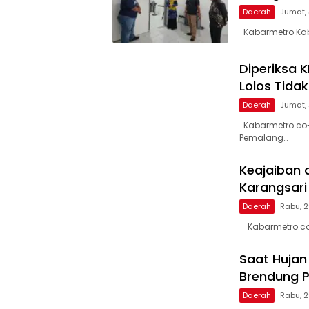
Daerah
Jumat, 
Kabarmetro Kab
Diperiksa 
Lolos Tida
Daerah
Jumat, 
Kabarmetro.co-
Pemalang…
Keajaiban 
Karangsar
Daerah
Rabu, 2
Kabarmetro.co-
Saat Hujan
Brendung P
Daerah
Rabu, 2