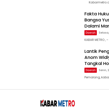
Kabarmetro.co
Fakta Huku
Bangsa Yus
Dalami Man
Daerah
Selasa,
KABAR METRO , 
Lantik Pen
Anom Widiy
Tangkal H
Daerah
Senin, 
Pemalang, kaba