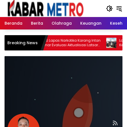
Langsung
ke
konten
Beranda
Berita
Olahraga
Keuangan
Keseha
Tujuh CPNS Lapas Narkotika Karang Intan
Lapas Na
Breaking News
Ikuti Seminar Evaluasi Aktualisasi Latsar
Kepatuha
Golongan II Tahun 2026
Evaluasi