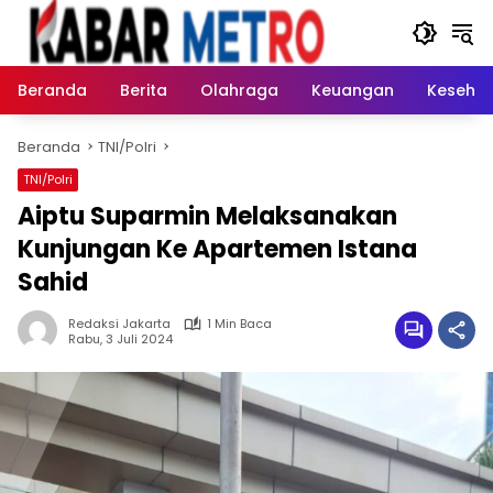
Langsung
ke
konten
Beranda
Berita
Olahraga
Keuangan
Keseha
Beranda
TNI/Polri
TNI/Polri
Aiptu Suparmin Melaksanakan
Kunjungan Ke Apartemen Istana
Sahid
Redaksi Jakarta
1 Min Baca
Rabu, 3 Juli 2024