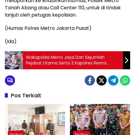
melaporkan ke Bhabinkamtibmas, Polsek Metro
Tanah Abang atau Call Center 110, untuk di tindak
lanjuti oleh petugas kepolisian.
(Humas Polres Metro Jakarta Pusat)
(Ida)
Wakapolda Metro Jaya Dan Sejumlah
Pejabat Utama Serta 2 Kapolres Resmi
Diganti
Pos Terkait
TNI/Polri
TNI/Polri