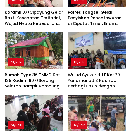
Koramil 07/Cipayung Gelar
Polres Tangsel Gelar
Bakti Kesehatan Teritorial,
Penyisiran Pascatawuran
Wujud Nyata Kepedulian
di Ciputat Timur, Enam
TNI terhadap Kesehatan
Orang Diamankan dan
Masyarakat
Senjata Tajam Disita
TNI/Polri
TNI/Polri
Rumah Type 36 TMMD Ke-
Wujud Syukur HUT Ke-70,
129 Kodim 1807/Sorong
Yonarhanud 2 Kostrad
Selatan Hampir Rampung,
Berbagi Kasih dengan
Wujud Nyata Kepedulian
Panti Asuhan KNDJH
TNI Tingkatkan
Malang
Kesejahteraan Warga
TNI/Polri
TNI/Polri