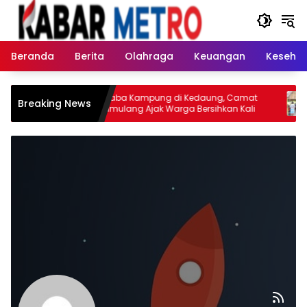
Langsung
ke
konten
Beranda
Berita
Olahraga
Keuangan
Keseha
rga
Nyaba Kampung di Kedaung, Camat
Breaking News
MD Ke-
Pamulang Ajak Warga Bersihkan Kali
ampung