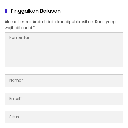
Aerophone kepada Warga
untuk Perkuat Karakter
Binaan
Warga Binaan
Tinggalkan Balasan
Alamat email Anda tidak akan dipublikasikan.
Ruas yang
wajib ditandai
*