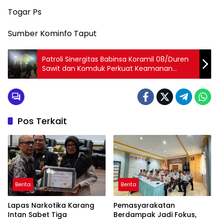
Togar Ps
Sumber Kominfo Taput
Patroli Sinergitas Babinsa Koramil 08/Duren
Sawit dan Komduk Perkuat Keamanan
Wilayah
Pos Terkait
Berita
Berita
Lapas Narkotika Karang
Pemasyarakatan
Intan Sabet Tiga
Berdampak Jadi Fokus,