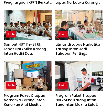
Penghargaan KPPN Berkat
Lapas Narkotika Karang
Pengelolaan Anggaran
Intan Ikuti Arahan Kakanwil
yang Transparan dan
Ditjenpas Kalsel
Akuntabel
Berita
Berita
Sambut HUT Ke-81 RI,
Litmas di Lapas Narkotika
Lapas Narkotika Karang
Karang Intan Jadi
Intan Hadiri Doa
Tahapan Penting
Kebangsaan Lintas Agama
Pengusulan Program
Kementerian Imigrasi dan
Integrasi Warga Binaan
Pemasyarakatan
Berita
Berita
Program Paket C Lapas
Program Paket B Lapas
Narkotika Karang Intan
Narkotika Karang Intan
Kenalkan Alat Musik
Tanamkan Makna Salat