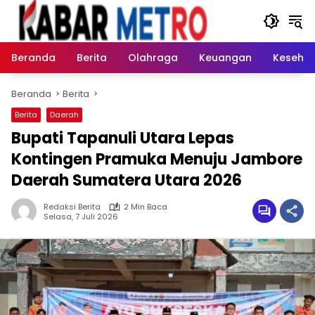
Langsung
ke
konten
Beranda
Berita
Olahraga
Keuangan
Keseha
Beranda
Berita
Berita
Daerah
Bupati Tapanuli Utara Lepas
Kontingen Pramuka Menuju Jambore
Daerah Sumatera Utara 2026 ‎
Redaksi Berita
2 Min Baca
Selasa, 7 Juli 2026