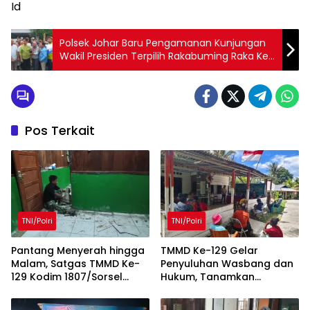
Id
Polsek Johar Baru Pengamanan Kunjungan
Wakil Presiden Terpilih Rakabuming Raka Ke
Kampung Deret Tanah Tinggi, Johar Baru
Jakarta Pusat.
Pos Terkait
TNI/Polri
TNI/Polri
Pantang Menyerah hingga
TMMD Ke-129 Gelar
Malam, Satgas TMMD Ke-
Penyuluhan Wasbang dan
129 Kodim 1807/Sorsel
Hukum, Tanamkan
Lembur Finishing Rumah
Kesadaran Berbangsa
Type 36 untuk Warga
serta Taat Aturan di