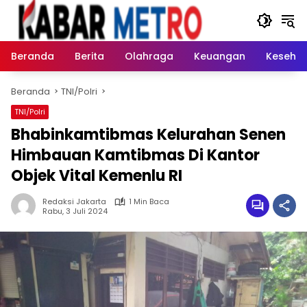
Langsung
ke
konten
Beranda
Berita
Olahraga
Keuangan
Keseha
Beranda
TNI/Polri
TNI/Polri
Bhabinkamtibmas Kelurahan Senen
Himbauan Kamtibmas Di Kantor
Objek Vital Kemenlu RI
Redaksi Jakarta
1 Min Baca
Rabu, 3 Juli 2024