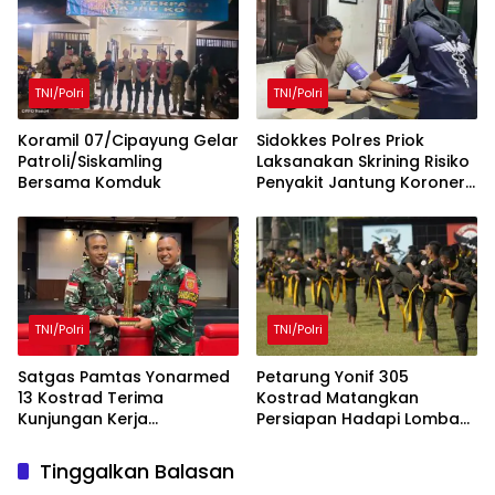
Kampung Sesor
Kampung Sesor
TNI/Polri
TNI/Polri
Koramil 07/Cipayung Gelar
Sidokkes Polres Priok
Patroli/Siskamling
Laksanakan Skrining Risiko
Bersama Komduk
Penyakit Jantung Koroner
bagi Personel PNPP
TNI/Polri
TNI/Polri
Satgas Pamtas Yonarmed
Petarung Yonif 305
13 Kostrad Terima
Kostrad Matangkan
Kunjungan Kerja
Persiapan Hadapi Lomba
Dankolakopsrem
Pencak Silat Militer
121/Alambhana Wanawwai
Tinggalkan Balasan