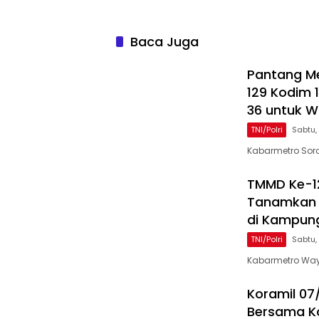
Baca Juga
Pantang M
129 Kodim 
36 untuk 
TNI/Polri
Sabtu,
Kabarmetro Sor
TMMD Ke-1
Tanamkan 
di Kampun
TNI/Polri
Sabtu,
Kabarmetro Way
Koramil 07
Bersama 