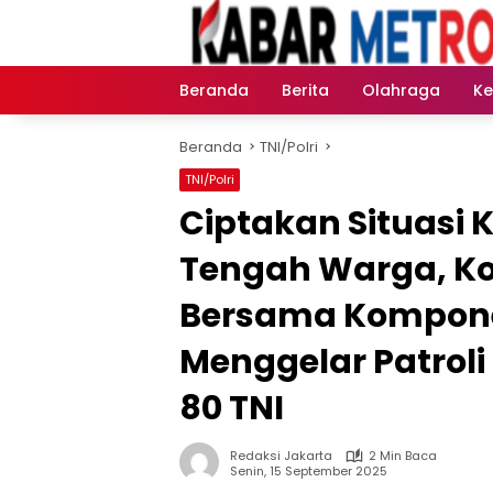
Langsung
ke
konten
Beranda
Berita
Olahraga
K
Beranda
TNI/Polri
TNI/Polri
Ciptakan Situasi 
Tengah Warga, Ko
Bersama Kompone
Menggelar Patrol
80 TNI
Redaksi Jakarta
2 Min Baca
Senin, 15 September 2025