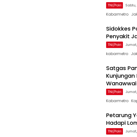
TNI/Polri
Sabtu,
Kabarmetro Jak
Sidokkes Po
Penyakit J
TNI/Polri
Jumat,
kabarmetro Jak
Satgas Pa
Kunjungan
Wanawwai
TNI/Polri
Jumat,
Kabarmetro Ka
Petarung Y
Hadapi Lom
TNI/Polri
Jumat,