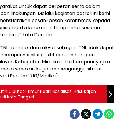
arakat untuk dapat berperan serta dalam
 lingkungan. Melalui kegiatan patroli ini kami
k mensuarakan pesan-pesan Kamtibmas kepada
nisan serta kerukunan hidup antar sesama
-masing,” kata Dandim.
 dibentuk dari rakyat sehingga TNI tidak dapat
i mempunyai nilai positif dengan harapan
ilayah Kabupaten Mimika serta harapannya jika
n melaksanakan kegiatan menganggu situasi
ya. (Pendim 1710/Mimika)
 Ciputat- timur Hadiri Sosialisasi Hasil Kajian
di Kota Tangsel