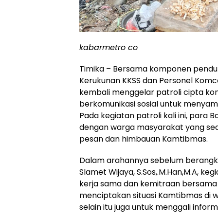
kabarmetro co
Timika – Bersama komponen penduku
Kerukunan KKSS dan Personel Komca
kembali menggelar patroli cipta kon
berkomunikasi sosial untuk menyam
Pada kegiatan patroli kali ini, pa
dengan warga masyarakat yang sed
pesan dan himbauan Kamtibmas.
Dalam arahannya sebelum berangkat 
Slamet Wijaya, S.Sos,.M.Han,M.A, keg
kerja sama dan kemitraan bersa
menciptakan situasi Kamtibmas di w
selain itu juga untuk menggali info