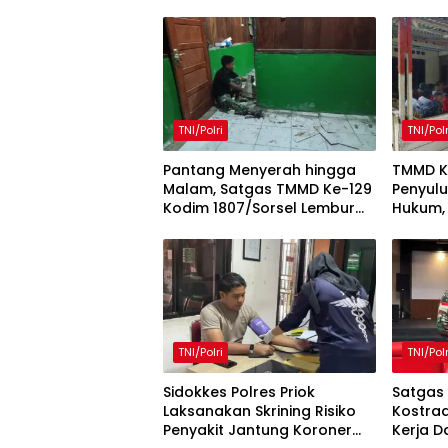
TNI/Polri
TNI/Polr
Pantang Menyerah hingga
TMMD K
Malam, Satgas TMMD Ke-129
Penyul
Kodim 1807/Sorsel Lembur
Hukum,
Finishing Rumah Type 36
Kesada
untuk Warga Kampung
Taat A
Sesor
Sesor
TNI/Polri
TNI/Polr
Sidokkes Polres Priok
Satgas
Laksanakan Skrining Risiko
Kostra
Penyakit Jantung Koroner
Kerja 