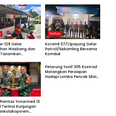
i
TNI/Polri
e-129 Gelar
Koramil 07/Cipayung Gelar
uhan Wasbang dan
Patroli/Siskamling Bersama
 Tanamkan
Komduk
TNI/Polri
ran Berbangsa serta
turan di Kampung
Petarung Yonif 305 Kostrad
Matangkan Persiapan
Hadapi Lomba Pencak Silat
Militer
i
 Pamtas Yonarmed 13
d Terima Kunjungan
Dankolakopsrem