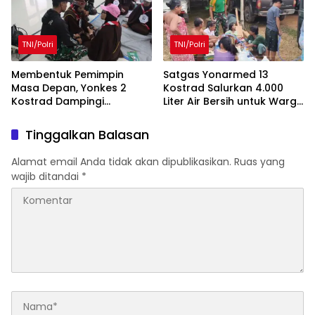
TNI/Polri
TNI/Polri
Membentuk Pemimpin
Satgas Yonarmed 13
Masa Depan, Yonkes 2
Kostrad Salurkan 4.000
Kostrad Dampingi
Liter Air Bersih untuk Warga
Kegiatan LDK Siswi Ar-
Perbatasan
Rohmah Putri
Tinggalkan Balasan
Alamat email Anda tidak akan dipublikasikan.
Ruas yang
wajib ditandai
*