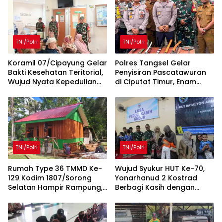
TNI/Polri
TNI/Polri
Koramil 07/Cipayung Gelar
Polres Tangsel Gelar
Bakti Kesehatan Teritorial,
Penyisiran Pascatawuran
Wujud Nyata Kepedulian
di Ciputat Timur, Enam
TNI terhadap Kesehatan
Orang Diamankan dan
Masyarakat
Senjata Tajam Disita
TNI/Polri
TNI/Polri
Rumah Type 36 TMMD Ke-
Wujud Syukur HUT Ke-70,
129 Kodim 1807/Sorong
Yonarhanud 2 Kostrad
Selatan Hampir Rampung,
Berbagi Kasih dengan
Wujud Nyata Kepedulian
Panti Asuhan KNDJH
TNI Tingkatkan
Malang
Kesejahteraan Warga