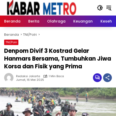
Langsung
ke
konten
Beranda
Berita
Olahraga
Keuangan
Keseha
Beranda
TNI/Polri
TNI/Polri
Denpom Divif 3 Kostrad Gelar
Hanmars Bersama, Tumbuhkan Jiwa
Korsa dan Fisik yang Prima
Redaksi Jakarta
1 Min Baca
Jumat, 16 Mei 2025