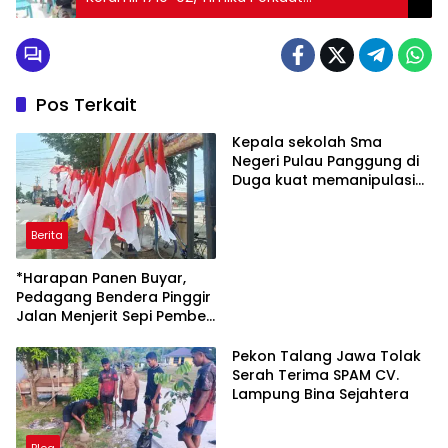
Kemanunggalan TNI-Rakyat
Pos Terkait
Kepala sekolah Sma
Negeri Pulau Panggung di
Duga kuat memanipulasi
Data Laporan Dana
Bantuan Operasional
Berita
Sekolah
*Harapan Panen Buyar,
Pedagang Bendera Pinggir
Jalan Menjerit Sepi Pembeli
Jelang HUT ke-81 RI*
Pekon Talang Jawa Tolak
Serah Terima SPAM CV.
Lampung Bina Sejahtera