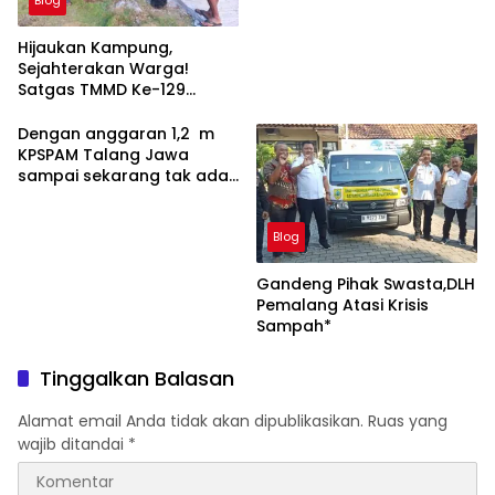
Blog
Hijaukan Kampung,
Sejahterakan Warga!
Satgas TMMD Ke-129
Tanam 500 Pohon
Produktif untuk Masa
Dengan anggaran 1,2 m
Depan Masyarakat Sesor
KPSPAM Talang Jawa
sampai sekarang tak ada
air nya
Blog
Gandeng Pihak Swasta,DLH
Pemalang Atasi Krisis
Sampah*
Tinggalkan Balasan
Alamat email Anda tidak akan dipublikasikan.
Ruas yang
wajib ditandai
*