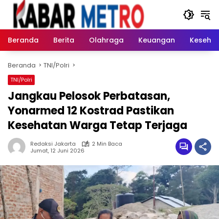
Langsung
ke
konten
Beranda
Berita
Olahraga
Keuangan
Keseha
Beranda
TNI/Polri
TNI/Polri
Jangkau Pelosok Perbatasan,
Yonarmed 12 Kostrad Pastikan
Kesehatan Warga Tetap Terjaga
Redaksi Jakarta
2 Min Baca
Jumat, 12 Juni 2026