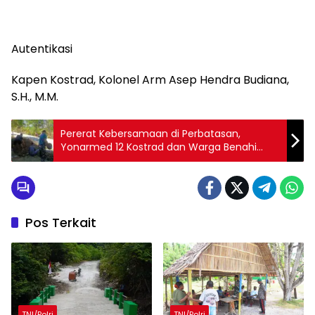
Autentikasi
Kapen Kostrad, Kolonel Arm Asep Hendra Budiana,
S.H., M.M.
Pererat Kebersamaan di Perbatasan,
Yonarmed 12 Kostrad dan Warga Benahi
Posyandu Desa Tulakadi
Pos Terkait
TNI/Polri
TNI/Polri