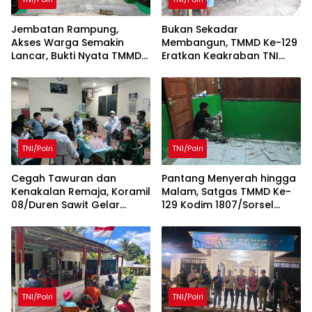
Jembatan Rampung,
Bukan Sekadar
Akses Warga Semakin
Membangun, TMMD Ke-129
Lancar, Bukti Nyata TMMD
Eratkan Keakraban TNI
Ke-129 Hadirkan Manfaat
dan Warga Kampung
untuk Kampung Sesor
Sesor
TNI/Polri
TNI/Polri
Cegah Tawuran dan
Pantang Menyerah hingga
Kenakalan Remaja, Koramil
Malam, Satgas TMMD Ke-
08/Duren Sawit Gelar
129 Kodim 1807/Sorsel
Siskamling Bersama
Lembur Finishing Rumah
Komduk
Type 36 untuk Warga
Kampung Sesor
TNI/Polri
TNI/Polri