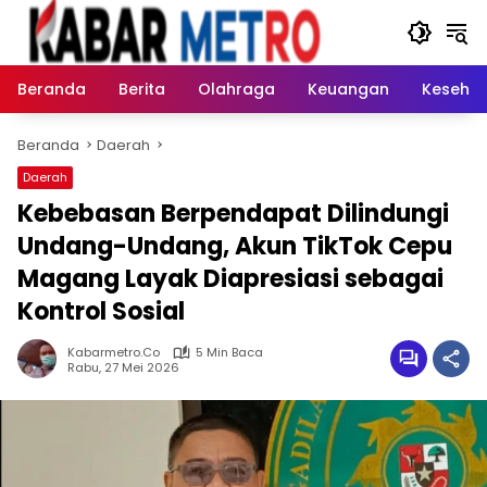
Langsung
ke
konten
Beranda
Berita
Olahraga
Keuangan
Keseha
Beranda
Daerah
Daerah
Kebebasan Berpendapat Dilindungi
Undang-Undang, Akun TikTok Cepu
Magang Layak Diapresiasi sebagai
Kontrol Sosial
Kabarmetro.co
5 Min Baca
Rabu, 27 Mei 2026