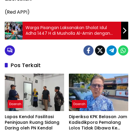
(Red APPI)
Warga Pisangan Laksanakan Sholat Idul
Adha 1447 H di Musholla Al-Amin dengan
Khidmat
Pos Terkait
Daerah
Daerah
Lapas Kendal Fasilitasi
Diperiksa KPK Belasan Jam
Peninjauan Ruang Sidang
Kadisdikpora Pemalang
Daring oleh PN Kendal
Lolos Tidak Dibawa Ke