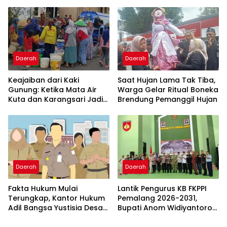
Jakarta
Daerah
Daerah
Keajaiban dari Kaki
Saat Hujan Lama Tak Tiba,
Gunung: Ketika Mata Air
Warga Gelar Ritual Boneka
Kuta dan Karangsari Jadi
Brendung Pemanggil Hujan
Pahlawan Haus Warga
Pemalang
Daerah
Daerah
Fakta Hukum Mulai
Lantik Pengurus KB FKPPI
Terungkap, Kantor Hukum
Pemalang 2026-2031,
Adil Bangsa Yustisia Desak
Bupati Anom Widiyantoro
Polda Lampung Panggil
Ajak Perkuat Persatuan