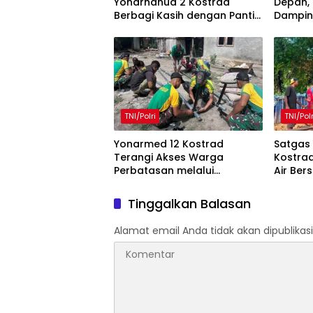
Yonarhanud 2 Kostrad
Depan,
Berbagi Kasih dengan Panti
Damping
Asuhan KNDJH Malang
Ar-Roh
TNI/Polri
TNI/Polr
Yonarmed 12 Kostrad
Satgas
Terangi Akses Warga
Kostra
Perbatasan melalui
Air Ber
Pemasangan Lampu Panel
Perbat
Surya
Tinggalkan Balasan
Alamat email Anda tidak akan dipublikasi