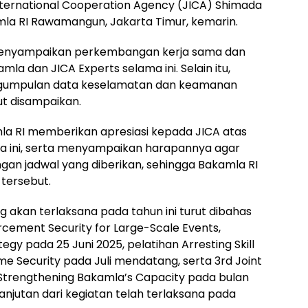
rnational Cooperation Agency (JICA) Shimada
amla RI Rawamangun, Jakarta Timur, kemarin.
menyampaikan perkembangan kerja sama dan
mla dan JICA Experts selama ini. Selain itu,
ngumpulan data keselamatan dan keamanan
ut disampaikan.
la RI memberikan apresiasi kepada JICA atas
ama ini, serta menyampaikan harapannya agar
ngan jadwal yang diberikan, sehingga Bakamla RI
tersebut.
kan terlaksana pada tahun ini turut dibahas
rcement Security for Large-Scale Events,
egy pada 25 Juni 2025, pelatihan Arresting Skill
e Security pada Juli mendatang, serta 3rd Joint
Strengthening Bakamla’s Capacity pada bulan
jutan dari kegiatan telah terlaksana pada