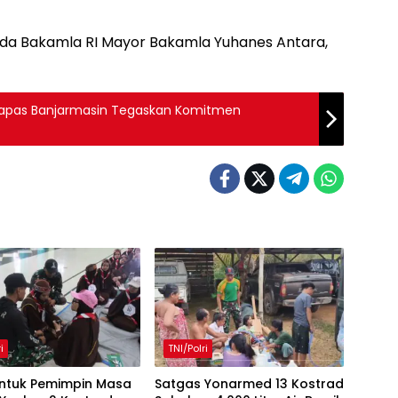
Muda Bakamla RI Mayor Bakamla Yuhanes Antara,
 Lapas Banjarmasin Tegaskan Komitmen
i
TNI/Polri
tuk Pemimpin Masa
Satgas Yonarmed 13 Kostrad