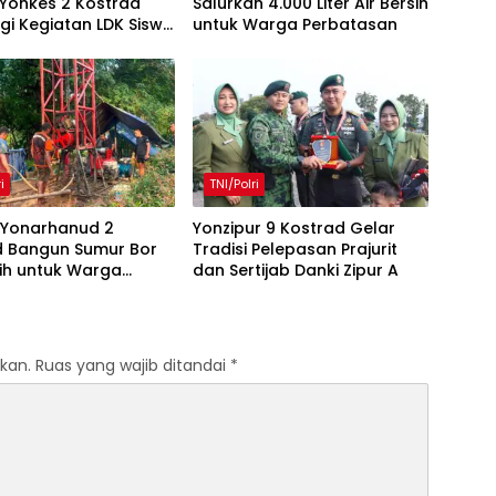
 Yonkes 2 Kostrad
Salurkan 4.000 Liter Air Bersih
i Kegiatan LDK Siswi
untuk Warga Perbatasan
mah Putri
i
TNI/Polri
 Yonarhanud 2
Yonzipur 9 Kostrad Gelar
d Bangun Sumur Bor
Tradisi Pelepasan Prajurit
sih untuk Warga
dan Sertijab Danki Zipur A
asan TTU
kan.
Ruas yang wajib ditandai
*