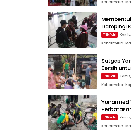
Kabarmetro Mal
Membentuk
Dampingi K
TNI/Polri
Kamis,
Kabarmetro Mal
Satgas Yon
Bersih unt
TNI/Polri
Kamis,
Kabarmetro Kap
Yonarmed 1
Perbatasa
TNI/Polri
Kamis,
Kabarmetro Mal