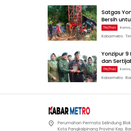
Satgas Yon
Bersih unt
TNI/Polri
Kamis,
Kabarmetro Tim
Yonzipur 9 
dan Sertija
TNI/Polri
Kamis,
Kabarmetro Ban
Perumahan Permata Selindung Blok D
Kota Pangkalpinang Provinsi Kep. Ba