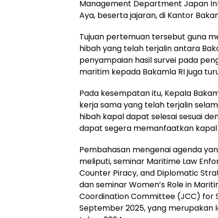
Management Department Japan Inte
Aya, beserta jajaran, di Kantor Bak
Tujuan pertemuan tersebut guna 
hibah yang telah terjalin antara Baka
penyampaian hasil survei pada pe
maritim kepada Bakamla RI juga tur
Pada kesempatan itu, Kepala Bakam
kerja sama yang telah terjalin sel
hibah kapal dapat selesai sesuai de
dapat segera memanfaatkan kapal 
Pembahasan mengenai agenda yang a
meliputi, seminar Maritime Law Enfo
Counter Piracy, and Diplomatic Strat
dan seminar Women’s Role in Maritim
Coordination Committee (JCC) for 
September 2025, yang merupakan lan