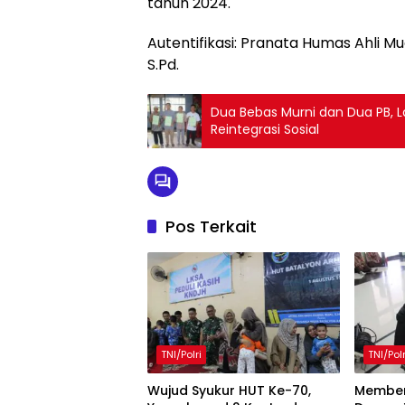
tahun 2024.
Autentifikasi: Pranata Humas Ahli 
S.Pd.
Dua Bebas Murni dan Dua PB,
Reintegrasi Sosial
Pos Terkait
TNI/Polri
TNI/Polr
Wujud Syukur HUT Ke-70,
Memben