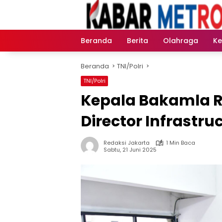
Langsung
ke
konten
Beranda
Berita
Olahraga
K
Beranda
TNI/Polri
TNI/Polri
Kepala Bakamla R
Director Infrastr
Redaksi Jakarta
1 Min Baca
Sabtu, 21 Juni 2025