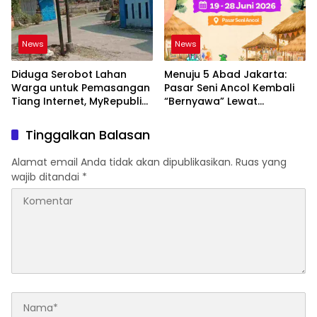
Daftar G di Pamulang
News
News
Diduga Serobot Lahan
Menuju 5 Abad Jakarta:
Warga untuk Pemasangan
Pasar Seni Ancol Kembali
Tiang Internet, MyRepublic
“Bernyawa” Lewat
Terancam Dilaporkan ke
JAKALCER FEST 2026!
Polisi
Tinggalkan Balasan
Alamat email Anda tidak akan dipublikasikan.
Ruas yang
wajib ditandai
*