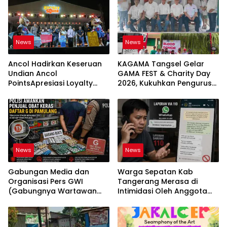
News
News
Ancol Hadirkan Keseruan
KAGAMA Tangsel Gelar
Undian Ancol
GAMA FEST & Charity Day
PointsApresiasi Loyalty
2026, Kukuhkan Pengurus
Progam untuk Pengunjung
Baru dan Perkuat
dengan Beragam Hadiah
Kolaborasi
Menarik
News
News
Gabungan Media dan
Warga Sepatan Kab
Organisasi Pers GWI
Tangerang Merasa di
(Gabungnya Wartawan
Intimidasi Oleh Anggota
Indonesia) Desak Polisi
Polres Metro Tangerang
Usut Tuntas Jaringan
Kota Usai Melaporkan ke
Peredaran Obat Keras
110