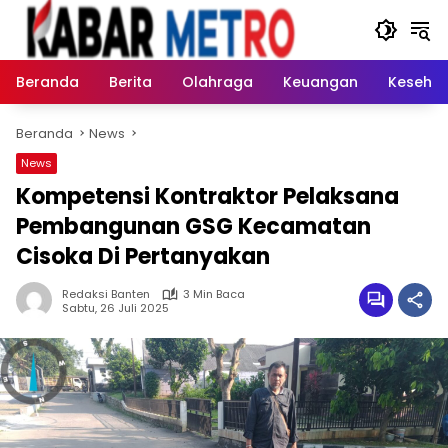
Langsung
ke
konten
Beranda
Berita
Olahraga
Keuangan
Keseha
Beranda
News
News
Kompetensi Kontraktor Pelaksana
Pembangunan GSG Kecamatan
Cisoka Di Pertanyakan
Redaksi Banten
3 Min Baca
Sabtu, 26 Juli 2025