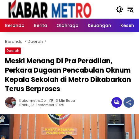
Langsung
ke
konten
Beranda
Berita
Olahraga
Keuangan
Keseha
Beranda
Daerah
Daerah
Meski Menang Di Pra Peradilan,
Perkara Dugaan Pencabulan Oknum
Kepala Sekolah di Metro Dikabarkan
Terus Berproses
Kabarmetro.co
3 Min Baca
Sabtu, 13 September 2025