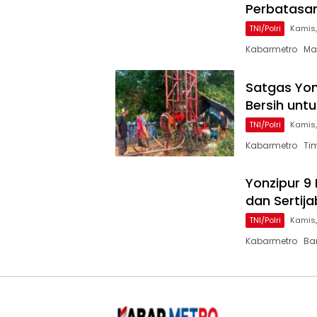
Perbatasa
TNI/Polri
Kamis,
Kabarmetro Mal
Satgas Yon
Bersih unt
TNI/Polri
Kamis,
Kabarmetro Tim
Yonzipur 9 
dan Sertija
TNI/Polri
Kamis,
Kabarmetro Ban