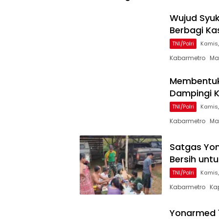
Wujud Syuk
Berbagi Ka
TNI/Polri
Kamis,
Kabarmetro Mal
Membentuk
Dampingi K
TNI/Polri
Kamis,
Kabarmetro Mal
Satgas Yon
Bersih unt
TNI/Polri
Kamis,
Kabarmetro Kap
Yonarmed 1