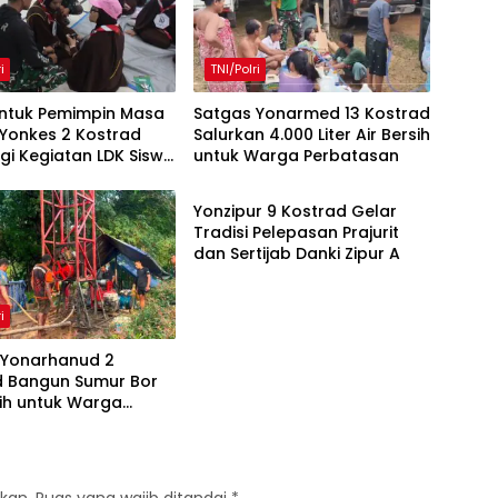
i
TNI/Polri
tuk Pemimpin Masa
Satgas Yonarmed 13 Kostrad
 Yonkes 2 Kostrad
Salurkan 4.000 Liter Air Bersih
i Kegiatan LDK Siswi
untuk Warga Perbatasan
TNI/Polri
mah Putri
Yonzipur 9 Kostrad Gelar
Tradisi Pelepasan Prajurit
dan Sertijab Danki Zipur A
i
 Yonarhanud 2
d Bangun Sumur Bor
sih untuk Warga
asan TTU