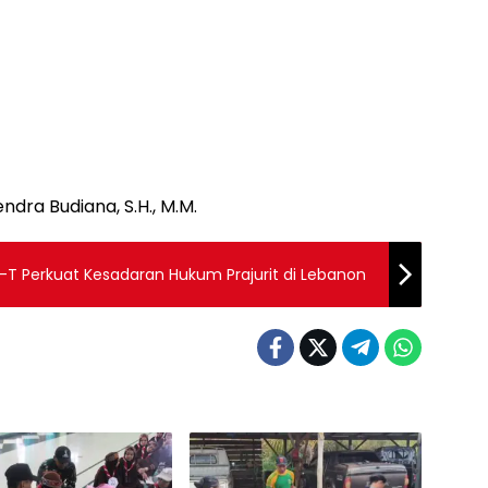
dra Budiana, S.H., M.M.
-T Perkuat Kesadaran Hukum Prajurit di Lebanon