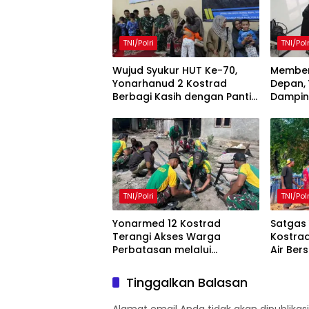
TNI/Polri
TNI/Polr
Wujud Syukur HUT Ke-70,
Memben
Yonarhanud 2 Kostrad
Depan,
Berbagi Kasih dengan Panti
Damping
Asuhan KNDJH Malang
Ar-Roh
TNI/Polri
TNI/Polr
Yonarmed 12 Kostrad
Satgas
Terangi Akses Warga
Kostra
Perbatasan melalui
Air Ber
Pemasangan Lampu Panel
Perbat
Surya
Tinggalkan Balasan