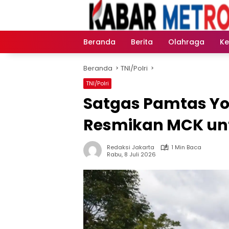
Langsung
ke
konten
Beranda
Berita
Olahraga
K
Beranda
TNI/Polri
TNI/Polri
Satgas Pamtas Yo
Resmikan MCK unt
Redaksi Jakarta
1 Min Baca
Rabu, 8 Juli 2026