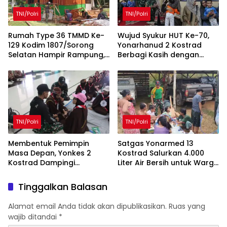
TNI/Polri
TNI/Polri
Rumah Type 36 TMMD Ke-
Wujud Syukur HUT Ke-70,
129 Kodim 1807/Sorong
Yonarhanud 2 Kostrad
Selatan Hampir Rampung,
Berbagi Kasih dengan
Wujud Nyata Kepedulian
Panti Asuhan KNDJH
TNI Tingkatkan
Malang
Kesejahteraan Warga
TNI/Polri
TNI/Polri
Membentuk Pemimpin
Satgas Yonarmed 13
Masa Depan, Yonkes 2
Kostrad Salurkan 4.000
Kostrad Dampingi
Liter Air Bersih untuk Warga
Kegiatan LDK Siswi Ar-
Perbatasan
Rohmah Putri
Tinggalkan Balasan
Alamat email Anda tidak akan dipublikasikan.
Ruas yang
wajib ditandai
*