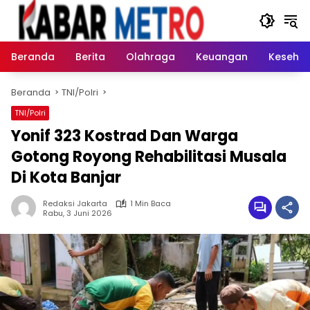
Langsung
ke
konten
Beranda
Berita
Olahraga
Keuangan
Keseha
Beranda
TNI/Polri
TNI/Polri
Yonif 323 Kostrad Dan Warga
Gotong Royong Rehabilitasi Musala
Di Kota Banjar
Redaksi Jakarta
1 Min Baca
Rabu, 3 Juni 2026