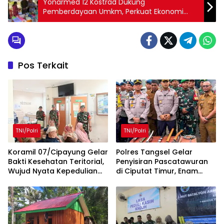
Yonarmed 12 Kostrad Dukung
Pemberdayaan Umkm, Perkuat Ekonomi
Masyarakat Perbatasan
Pos Terkait
TNI/Polri
TNI/Polri
Koramil 07/Cipayung Gelar
Polres Tangsel Gelar
Bakti Kesehatan Teritorial,
Penyisiran Pascatawuran
Wujud Nyata Kepedulian
di Ciputat Timur, Enam
TNI terhadap Kesehatan
Orang Diamankan dan
Masyarakat
Senjata Tajam Disita