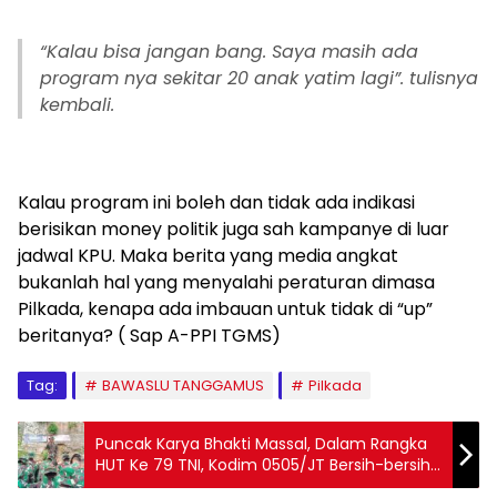
“Kalau bisa jangan bang. Saya masih ada
program nya sekitar 20 anak yatim lagi”. tulisnya
kembali.
Kalau program ini boleh dan tidak ada indikasi
berisikan money politik juga sah kampanye di luar
jadwal KPU. Maka berita yang media angkat
bukanlah hal yang menyalahi peraturan dimasa
Pilkada, kenapa ada imbauan untuk tidak di “up”
beritanya? ( Sap A-PPI TGMS)
Tag:
BAWASLU TANGGAMUS
Pilkada
Puncak Karya Bhakti Massal, Dalam Rangka
HUT Ke 79 TNI, Kodim 0505/JT Bersih-bersih
Sungai Ciliwung