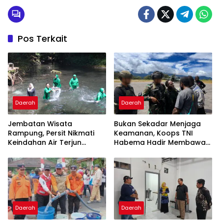
Pos Terkait
Daerah
Daerah
Jembatan Wisata
Bukan Sekadar Menjaga
Rampung, Persit Nikmati
Keamanan, Koops TNI
Keindahan Air Terjun
Habema Hadir Membawa
Kampung Sesor
Harapan bagi Warga di
Tengah Konflik Ugimba,
Papua Tengah
Daerah
Daerah