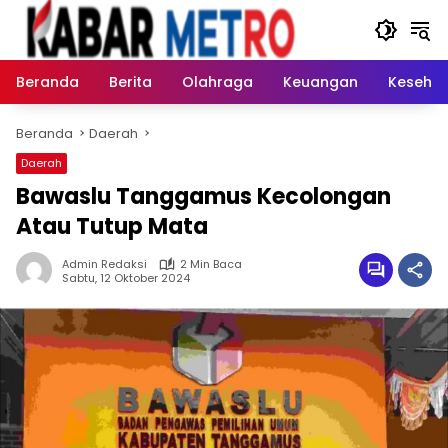
Langsung
ke
konten
Beranda
Berita
Olahraga
Keuangan
Keseha
Beranda
Daerah
Daerah
Bawaslu Tanggamus Kecolongan
Atau Tutup Mata
Admin Redaksi
2 Min Baca
Sabtu, 12 Oktober 2024