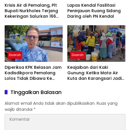
Krisis Air di Pemalang, Plt
Lapas Kendal Fasilitasi
Bupati Nurkholes Terjang
Peninjauan Ruang Sidang
Kekeringan Salurkan 166
Daring oleh PN Kendal
Ribu Liter Air Bersih
Daerah
Daerah
Diperiksa KPK Belasan Jam
Keajaiban dari Kaki
Kadisdikpora Pemalang
Gunung: Ketika Mata Air
Lolos Tidak Dibawa Ke
Kuta dan Karangsari Jadi
Jakarta
Pahlawan Haus Warga
Pemalang
Tinggalkan Balasan
Alamat email Anda tidak akan dipublikasikan.
Ruas yang
wajib ditandai
*