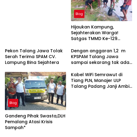
Data Laporan Dana
Bantuan Operasional
Blog
Sekolah
Hijaukan Kampung,
Sejahterakan Warga!
Satgas TMMD Ke-129
Tanam 500 Pohon
Produktif untuk Masa
Pekon Talang Jawa Tolak
Dengan anggaran 1,2 m
Depan Masyarakat Sesor
Serah Terima SPAM CV.
KPSPAM Talang Jawa
Lampung Bina Sejahtera
sampai sekarang tak ada
air nya
Kabel WiFi Semrawut di
Tiang PLN, Manajer ULP
Talang Padang Janji Ambil
Tindakan
Blog
Gandeng Pihak Swasta,DLH
Pemalang Atasi Krisis
Sampah*