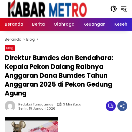
Langsung
ke
konten
Beranda
Berita
Olahraga
Keuangan
Keseha
Beranda
Blog
Blog
Direktur Bumdes dan Bendahara:
Kepala Pekon Dalang Raibnya
Anggaran Dana Bumdes Tahun
Anggaran 2025 di Pekon Gedung
Agung
Redaksi Tanggamus
3 Min Baca
Senin, 19 Januari 2026