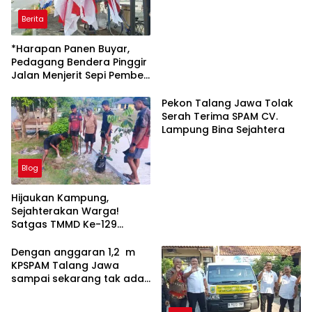
Bantuan Operasional
Berita
Sekolah
*Harapan Panen Buyar,
Pedagang Bendera Pinggir
Jalan Menjerit Sepi Pembeli
Jelang HUT ke-81 RI*
Pekon Talang Jawa Tolak
Serah Terima SPAM CV.
Lampung Bina Sejahtera
Blog
Hijaukan Kampung,
Sejahterakan Warga!
Satgas TMMD Ke-129
Tanam 500 Pohon
Produktif untuk Masa
Dengan anggaran 1,2 m
Depan Masyarakat Sesor
KPSPAM Talang Jawa
sampai sekarang tak ada
air nya