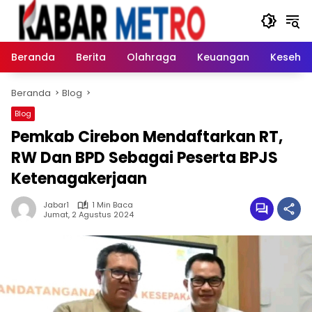
Langsung
ke
konten
Beranda
Berita
Olahraga
Keuangan
Keseha
Beranda
Blog
Blog
Pemkab Cirebon Mendaftarkan RT,
RW Dan BPD Sebagai Peserta BPJS
Ketenagakerjaan
Jabar1
1 Min Baca
Jumat, 2 Agustus 2024