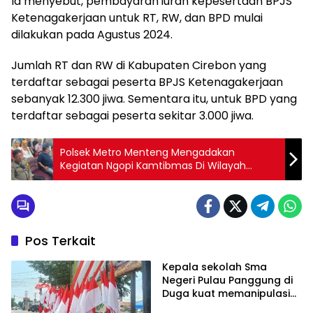
Ia menyebut, pembayaran iuran kepesertaan BPJS
Ketenagakerjaan untuk RT, RW, dan BPD mulai
dilakukan pada Agustus 2024.
Jumlah RT dan RW di Kabupaten Cirebon yang
terdaftar sebagai peserta BPJS Ketenagakerjaan
sebanyak 12.300 jiwa. Sementara itu, untuk BPD yang
terdaftar sebagai peserta sekitar 3.000 jiwa.
Polsek Metro Menteng Mengadakan
Kegiatan Ngopi Kamtibmas Di Wilayah
Kelurahan Pegangsaan
Pos Terkait
Kepala sekolah Sma
Negeri Pulau Panggung di
Duga kuat memanipulasi
Data Laporan Dana