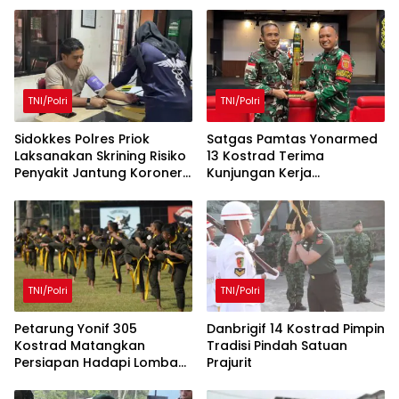
TNI/Polri
TNI/Polri
Sidokkes Polres Priok
Satgas Pamtas Yonarmed
Laksanakan Skrining Risiko
13 Kostrad Terima
Penyakit Jantung Koroner
Kunjungan Kerja
bagi Personel PNPP
Dankolakopsrem
121/Alambhana Wanawwai
TNI/Polri
TNI/Polri
Petarung Yonif 305
Danbrigif 14 Kostrad Pimpin
Kostrad Matangkan
Tradisi Pindah Satuan
Persiapan Hadapi Lomba
Prajurit
Pencak Silat Militer