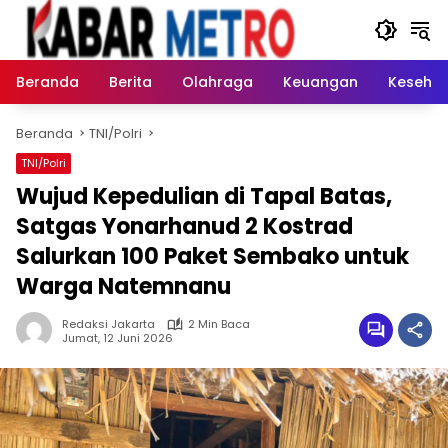
Langsung
ke
konten
Beranda
Berita
Olahraga
Keuangan
Keseha
Beranda
TNI/Polri
TNI/Polri
Wujud Kepedulian di Tapal Batas,
Satgas Yonarhanud 2 Kostrad
Salurkan 100 Paket Sembako untuk
Warga Natemnanu
Redaksi Jakarta
2 Min Baca
Jumat, 12 Juni 2026