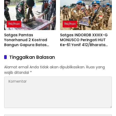
TNI/Polri
TNI/Polri
Satgas Pamtas
Satgas INDORDB XXXIX-G
Yonarhanud 2 Kostrad
MONUSCO Peringati HUT
Bangun Gapura Batas
Ke-61 Yonif 412/Bharata
Desa Eban–Sallu
Eka Sakti di Republik
Demokratik Kongo
Tinggalkan Balasan
Alamat email Anda tidak akan dipublikasikan.
Ruas yang
wajib ditandai
*