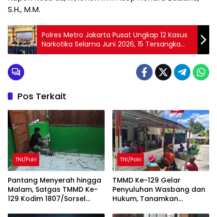
S.H., M.M.
Polres Metro Jakarta Pusat Ungkap 12 Kasus
Narkotika Selama Juni 2026, 15 Tersangka
Diamankan
Pos Terkait
TNI/Polri
TNI/Polri
Pantang Menyerah hingga
TMMD Ke-129 Gelar
Malam, Satgas TMMD Ke-
Penyuluhan Wasbang dan
129 Kodim 1807/Sorsel
Hukum, Tanamkan
Lembur Finishing Rumah
Kesadaran Berbangsa
Type 36 untuk Warga
serta Taat Aturan di