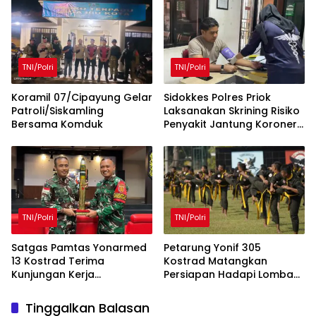
Kampung Sesor
Kampung Sesor
TNI/Polri
TNI/Polri
Koramil 07/Cipayung Gelar
Sidokkes Polres Priok
Patroli/Siskamling
Laksanakan Skrining Risiko
Bersama Komduk
Penyakit Jantung Koroner
bagi Personel PNPP
TNI/Polri
TNI/Polri
Satgas Pamtas Yonarmed
Petarung Yonif 305
13 Kostrad Terima
Kostrad Matangkan
Kunjungan Kerja
Persiapan Hadapi Lomba
Dankolakopsrem
Pencak Silat Militer
121/Alambhana Wanawwai
Tinggalkan Balasan