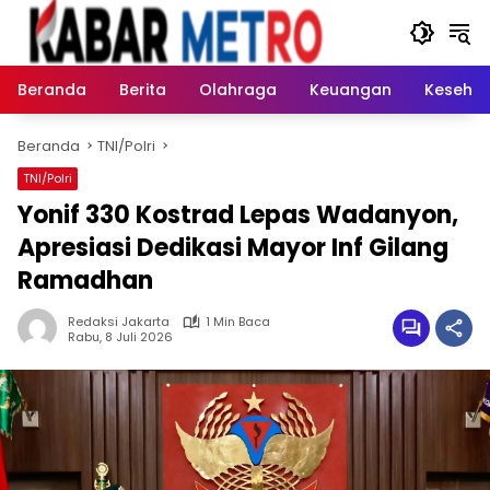
Langsung
ke
konten
Beranda
Berita
Olahraga
Keuangan
Keseha
Beranda
TNI/Polri
TNI/Polri
Yonif 330 Kostrad Lepas Wadanyon,
Apresiasi Dedikasi Mayor Inf Gilang
Ramadhan
Redaksi Jakarta
1 Min Baca
Rabu, 8 Juli 2026